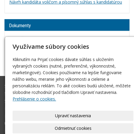
Návrh kandidáta voličom a písomný súhlas s kandidatúrou
Dokumenty
Školský poriadok
Využívame súbory cookies
DODATOK č. 1 k Školskému poriadku
Informácia o spracúvaní osobných úajov pre rodičov
a zákonných zástupcov
Kliknutím na Prijať cookies dávate súhlas s uložením
vybraných cookies (nutné, preferenčné, výkonnostné,
marketingové). Cookies používame na lepšie fungovanie
nášho webu, meranie jeho výkonnosti a cielenie a
personalizáciu reklám. To aké cookies budú uložené, môžete
Škola
slobodne rozhodnúť pod tlačidlom Upraviť nastavenia.
Študijné odbory
Prehlásenie o cookies.
Školné
Fotogaléria
Upraviť nastavenia
Kontakt
Úvodná stránka
Odmietnuť cookies
Rada školy