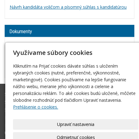
Návrh kandidáta voličom a písomný súhlas s kandidatúrou
Dokumenty
Školský poriadok
Využívame súbory cookies
DODATOK č. 1 k Školskému poriadku
Informácia o spracúvaní osobných úajov pre rodičov
Kliknutím na Prijať cookies dávate súhlas s uložením
a zákonných zástupcov
vybraných cookies (nutné, preferenčné, výkonnostné,
marketingové). Cookies používame na lepšie fungovanie
nášho webu, meranie jeho výkonnosti a cielenie a
personalizáciu reklám. To aké cookies budú uložené, môžete
Škola
slobodne rozhodnúť pod tlačidlom Upraviť nastavenia.
Študijné odbory
Prehlásenie o cookies.
Školné
Fotogaléria
Upraviť nastavenia
Kontakt
Úvodná stránka
Odmietnuť cookies